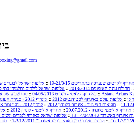
בית
.boxing@gmail.com
וף לקדטים שנערכה בתאריכים 19-21/3/15
::
אליפות ישראל לבוגרים שנת לידה
:
תחילת עונת האימונים 2013/2014
::
אליפות ישראל לילדים ותלמידי בתי ספר 
Astana Arlans Ka
::
באיגרוף קלאסי - וינגייט 04/05/2013
::
סוף שבוע של אי
::
אליפות עולם באיגרוף לסטודנטים 2012
::
איגרוף 2012 - סגירת העונה
::
תוצאות חצי גמר - איגרוף בלונדון 2012
::
לונדון 2012 - חצי גמר אליפות איגרוף 10.08.2012
:
איגרוף אולימפי בלונדון - 29.07.2012
::
איגרוף אולימפי - לונדון 2012
::
אליפ
איגרוף באשדוד 13-14/04/2012
::
אליפות ישראל באגרוף לגברים ונשים 23-25/02/2012
::
טורניר איגרוף בין לאומי "גביע אשדוד" 1-3/12/2011
::
תחרות 