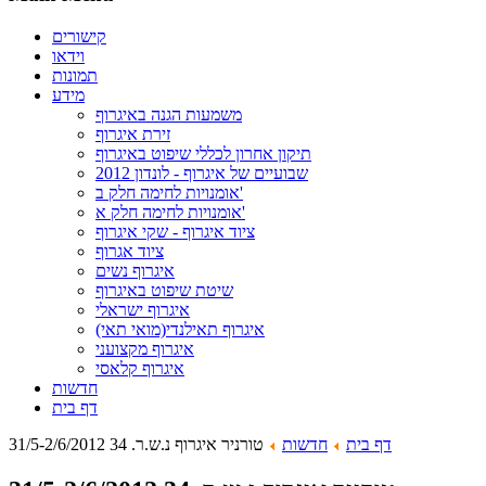
קישורים
וידאו
תמונות
מידע
משמעות הגנה באיגרוף
זירת איגרוף
תיקון אחרון לכללי שיפוט באיגרוף
שבועיים של איגרוף - לונדון 2012
אומנויות לחימה חלק ב'
אומנויות לחימה חלק א'
ציוד איגרוף - שקי איגרוף
ציוד אגרוף
איגרוף נשים
שיטת שיפוט באיגרוף
איגרוף ישראלי
איגרוף תאילנדי(מואי תאי)
איגרוף מקצועני
איגרוף קלאסי
חדשות
דף בית
דף בית
חדשות
טורניר איגרוף נ.ש.ר. 34 31/5-2/6/2012