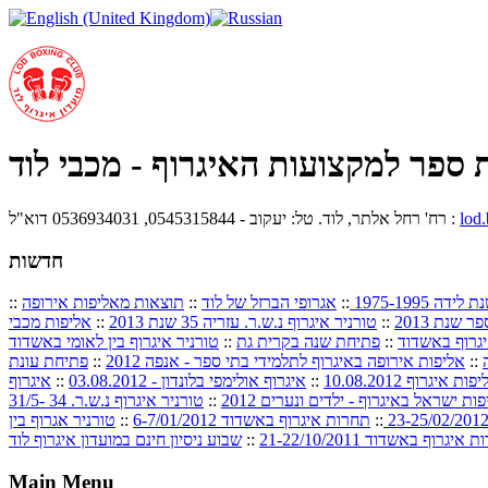
 ספר למקצועות האיגרוף - מכבי לוד
lod
רח' רחל אלתר, לוד. טל: יעקוב - 0545315844, 0536934031 דוא"ל :
חדשות
 1975-1995
::
אגרופי הברזל של לוד
::
תוצאות מאליפות אירופה
::
שנת 2013
::
טורניר איגרוף נ.ש.ר. עזריה 35 שנת 2013
::
אליפות מכבי
גרוף באשדוד
::
פתיחת שנה בקרית גת
::
טורניר איגרוף בין לאומי באשדוד
::
אליפות אירופה באיגרוף לתלמידי בתי ספר - אנפה 2012
::
פתיחת עונת
::
איגרוף אולימפי בלונדון - 03.08.2012
::
איגרוף
ות ישראל באיגרוף - ילדים ונערים 2012
::
טורניר איגרוף נ.ש.ר. 34 31/5-
::
תחרות איגרוף באשדוד 6-7/01/2012
::
טורניר אגרוף בין
איגרוף באשדוד 21-22/10/2011
::
שבוע ניסיון חינם במועדון איגרוף לוד
Main Menu