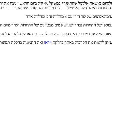
ולסיום נאשאת אלג'מל שהתאגרף במשק
התחרות כאשר גילה טקטיקה ויכולות טכניות מצוינות וניצח את יריבו בנקודות וגם הוא הוכרז כאלוף הטורניר ואלוף איגרוף מכבי ישראל.
המתאגרפים של לוד חזרו עם 3 מדליות זהב ומדליית ארד.
בוספו של התחרות נבחרו שני שופטים מצטיינים של התחרות ואחד מהם הוא מאמן המועדון יקב וולוך שלקח חלק בתחרות כשופט, ובכך נרשם עוד השג קטן למועדון.
צוות המאמנים מברכים את הספורטאים על הזכיות ומאחלים להם הצלחה בהמשך דרכם.
ואת התמונות בחלקת תמונות.
ניתן לראות את הקרבות באתר בחלקת
וידאו