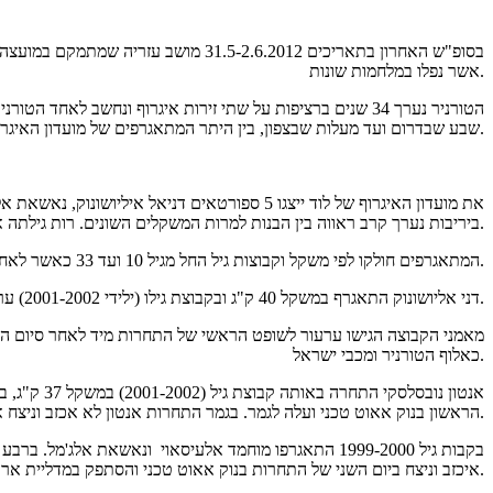
אשר נפלו במלחמות שונות.
שבע שבדרום ועד מעלות שבצפון, בין היתר המתאגרפים של מועדון האיגרוף של העיר לוד לקחו חלק בתחרות.
את מועדון האיגרוף של לוד ייצגו 5 ספורטאים ד
ביריבות נערך קרב ראווה בין הבנות למרות המשקלים השונים. רות גילתה אופי של לוחמת ועשתה קרב מצויין.
המתאגרפים חולקו לפי משקל וקבוצות גיל החל מגיל 10 ועד 33 כאשר לאחר גיל 18 אין הגבלת גיל.
דני אליושונוק התאגרף במשקל 40 ק"ג ובקבוצת גילו (ילידי 2001-2002) ערך 3 קרבות כאשר בקרב חצי גמר קרתה תקרית של שיפוט מוטעה ולמרות טיפסי השיפוט שהיו אמורים להעניק ניצחון לדני הוכרז יריבו כמנצח.
מאמני הקבוצה הגישו ערעור לשופט הראשי של התחרות מיד לאחר סיום הקר
כאלוף הטורניר ומכבי ישראל.
אנטון נוב
הראשון בנוק אאוט טכני ועלה לגמר. בגמר התחרות אנטון לא אכזב וניצח את יריבו בנקודות והוכרז כאלוף הטורניר ומכבי ישראל.
בקבות גיל 1999-2000 התאגרפו מוחמד אלעיסאוי ונאשאת
איכזב וניצח ביום השני של התחרות בנוק אאוט טכני והסתפק במדליית ארד ומקום השלישי והמכובד.