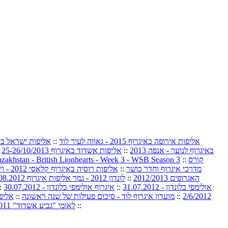
אליפות אירופה באיגרוף 2015 - גאווה לעיר לוד
::
אליפות ישראל באיגר
באיגרוף לנוער - אנפה 2013
::
אליפות אשדוד באיגרוף 25-26/10/2013
:
קורס
::
zakhstan - British Lionhearts - Week 3 - WSB Season 3
מדרכי איגרוף וחדר כושר
::
אליפות רוסיה באיגרוף קלאסי 2012 - וידאו
האגרופים 2012/2013
::
לונדון 2012 - גמר אליפות איגרוף 11-12.08.2012
אולימפי בלונדון - 31.07.2012
::
איגרוף אולימפי בלונדון - 30.07.2012
:
2/6/2012
::
מועדון איגרוף לוד - סיכום פעילות של שנה ראשונה
::
אליפות 
::
לאומי "גביע אשדוד" 1-3/12/2011 לו"ז