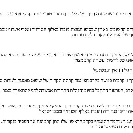
ניאל איליושונוק, נאשאת אלג'מל, אנטון נובסלסקי, מודי אלעיסאוי ורות אטיאס. יש לצי
ב, הערעור התקבל בחיוב והנהלת התחרות אפשרה לדני להתאגרף בגמר. בקרב
סלסקי התחרה באותה קבוצת גיל (2001-2002) במשקל 37 ק"ג, ברבע הגמר יריבו לא היתייצב לקרב ובכך העניק 
 אלג'מל. ברבע הגמר מוחמד התאגרף בקרב הראשון שלו ונתן קרב יפה אך הפסיד ב