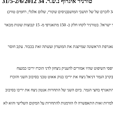
טורניר איגרוף נ.ש.ר. 34 31/5-2/6/2012
בסופ"ש האחרון בתאריכים 31.5-2.6.2012 מושב עזריה שמתמקם במועצה אזורית גזר שבשפלה (בין רמלה ללטרון) נערך טורניר איגרוף קלאסי נ.ש.ר. 34 לזכרם של של תושבי המושב(ניסים שקורי, שלום אלגלי, רחמים טוויג)
הטורניר נערך 34 שנים ברציפות על שתי זירות איגרוף ונחשב לאחד הטורנירים החשובים בארץ שבסופו המנצח מוכרז כאלוף הטורניר ואלוף איגרוף מכבי ישראל. בטורניר לקחו חלק כ- 150 מתאגרפי מ- 15 קבוצות שונות מבאר
ין שרות היא המתאגרפת הראשונה שמייצגת את המועדון ועשתה זאת בכבוד. עקב חוסר
 הגמר דניאל ניצח את יריבו בנוק אאוט טכני בסיבוב השני והוכרז
לאנטון ניצחון טכני ואפשר ולהתאגרף בחצי הגמר. ביום השני של התחרות אנטון ניצח את יריבו בסיבוב
נקודות. למרות זאות התאפשרה לו הזדמנות להתחרות על המקום השלישי והוא לא